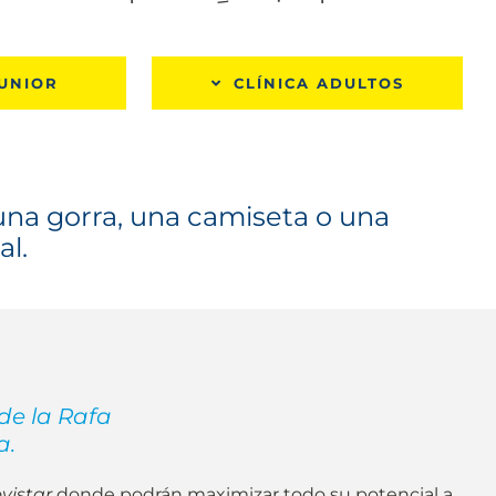
JUNIOR
CLÍNICA ADULTOS
 una gorra, una camiseta o una
al.
e la Rafa
a.
vistar
donde podrán maximizar todo su potencial a