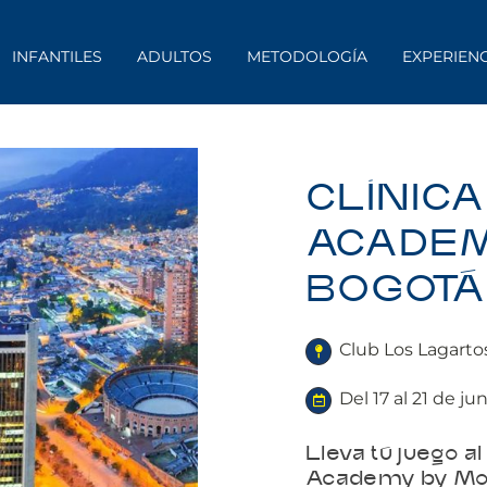
INFANTILES
ADULTOS
METODOLOGÍA
EXPERIEN
CLÍNIC
ACADEM
BOGOTÁ
Club Los Lagarto
Del 17 al 21 de ju
Lleva tú juego al
Academy by Mov